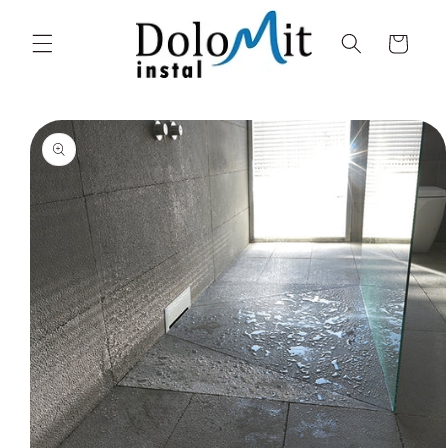
Salt la
conținut
Coș
Salt la
informațiile
despre
produs