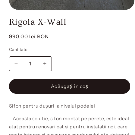
Deschide
conținutul
Rigola X-Wall
media
1
într-
o
Preț
990,00 lei RON
fereastră
obișnuit
modală
Cantitate
Cantitate
Reduceți
Creșteți
cantitatea
cantitatea
pentru
pentru
Rigola
Rigola
Adăugați în coș
X-
X-
Wall
Wall
Sifon pentru dușuri la nivelul podelei
- Aceasta solutie, sifon montat pe perete, este ideal
atat pentru renovari cat si pentru instalatii noi, care
poate integra si evacuarea condensului din sistemul